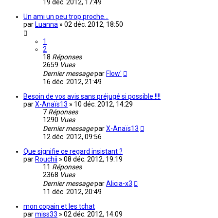
19 déc. 2012, 17:49
Un ami un peu trop proche...
par
Luanna
»
02 déc. 2012, 18:50
1
2
18
Réponses
2659
Vues
Dernier message
par
Flow'
16 déc. 2012, 21:49
Besoin de vos avis sans préjugé si possible !!!!
par
X-Anaïs13
»
10 déc. 2012, 14:29
7
Réponses
1290
Vues
Dernier message
par
X-Anaïs13
12 déc. 2012, 09:56
Que signifie ce regard insistant ?
par
Rouchii
»
08 déc. 2012, 19:19
11
Réponses
2368
Vues
Dernier message
par
Alicia-x3
11 déc. 2012, 20:49
mon copain et les tchat
par
miss33
»
02 déc. 2012, 14:09