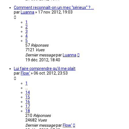
Comment reconnaît-on un mec "sérieux" ? ...
par
Luanna
»
17 nov. 2012, 19:03
1
2
3
4
5
57
Réponses
7121
Vues
Dernier message
par
Luanna
19 déc. 2012, 18:40
Lui faire comprendre qu'il me plaît
par
Flow'
»
06 oct. 2012, 23:53
1
…
14
15
16
17
18
210
Réponses
24682
Vues
Dernier message
par
Flow'