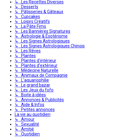
↳ Les Recettes Diverses
↳ Desserts
↳ Pâtisseries & Gâteaux
↳ Cupcakes
↳ Loisirs Créatifs
↳ La Pâte Fimo
↳ Les Bannières Signatures
↳ Astrologie & Ésotérisme
↳ Les Signes Astrologiques
↳ Les Signes Astrologiques Chinois
↳ Les Rêves
↳ Plantes
↳ Plantes d'intérieur
↳ Plantes d'extérieur
↳ Médecine Naturelle
↳ Animaux de Compagnie
↳ L'aquariophilie
↳ Le grand bazar
↳ Les Jeux du fofo
↳ Boite à idées
↳ Annonces & Publicités
↳ Aide & Infos
↳ Petites annonces
La vie au quotidien
↳ Amour
↳ Sexualité
↳ Amitié
↳ Quotidien