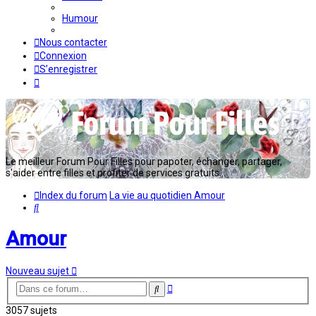
Humour
Nous contacter
Connexion
S’enregistrer
Le meilleur Forum Pour Filles pour papoter, échanger, partager,
s'aider entre filles et profiter de services gratuits...
Index du forum
La vie au quotidien
Amour
Rechercher
Amour
Nouveau sujet
Recherche
Rechercher
avancée
3057 sujets