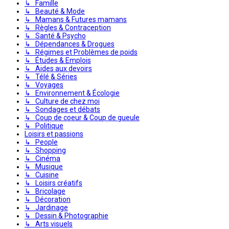
↳ Famille
↳ Beauté & Mode
↳ Mamans & Futures mamans
↳ Règles & Contraception
↳ Santé & Psycho
↳ Dépendances & Drogues
↳ Régimes et Problèmes de poids
↳ Études & Emplois
↳ Aides aux devoirs
↳ Télé & Séries
↳ Voyages
↳ Environnement & Écologie
↳ Culture de chez moi
↳ Sondages et débats
↳ Coup de coeur & Coup de gueule
↳ Politique
Loisirs et passions
↳ People
↳ Shopping
↳ Cinéma
↳ Musique
↳ Cuisine
↳ Loisirs créatifs
↳ Bricolage
↳ Décoration
↳ Jardinage
↳ Dessin & Photographie
↳ Arts visuels