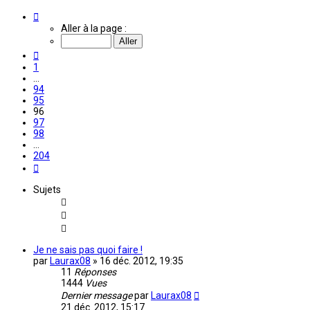
Page
96
Aller à la page :
sur
204
Précédente
1
…
94
95
96
97
98
…
204
Suivante
Sujets
Je ne sais pas quoi faire !
par
Laurax08
»
16 déc. 2012, 19:35
11
Réponses
1444
Vues
Dernier message
par
Laurax08
21 déc. 2012, 15:17