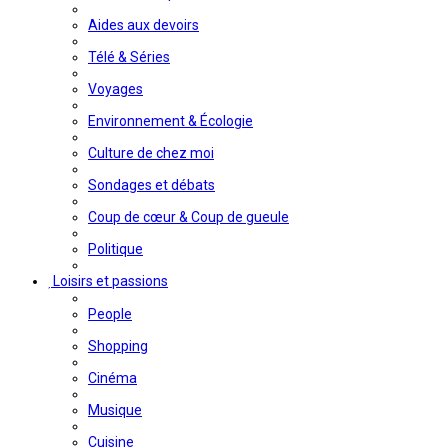
Aides aux devoirs
Télé & Séries
Voyages
Environnement & Écologie
Culture de chez moi
Sondages et débats
Coup de cœur & Coup de gueule
Politique
Loisirs et passions
People
Shopping
Cinéma
Musique
Cuisine