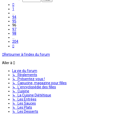
204
Précédente
1
…
94
95
96
97
98
…
204
Suivante
Retourner à l’index du forum
Aller à
La vie du forum
↳ Règlements
↳ Présentez-vous !
↳ Capucine, magazine pour filles
↳ L'encyclopédie des filles
↳ Cuisine
↳ La Cuisine Diététique
↳ Les Entrées
↳ Les Sauces
↳ Les Plats
↳ Les Desserts