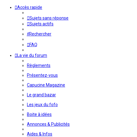
Accès rapide
Sujets sans réponse
Sujets actifs
Rechercher
FAQ
La vie du forum
Règlements
Présentez-vous
Capucine Magazine
Le grand bazar
Les jeux du fofo
Boite à idées
Annonces & Publicités
Aides & Infos