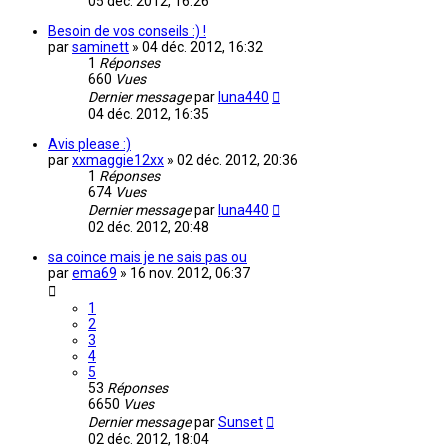
05 déc. 2012, 16:26
Besoin de vos conseils :) !
par
saminett
»
04 déc. 2012, 16:32
1
Réponses
660
Vues
Dernier message
par
luna440
04 déc. 2012, 16:35
Avis please :)
par
xxmaggie12xx
»
02 déc. 2012, 20:36
1
Réponses
674
Vues
Dernier message
par
luna440
02 déc. 2012, 20:48
sa coince mais je ne sais pas ou
par
ema69
»
16 nov. 2012, 06:37
1
2
3
4
5
53
Réponses
6650
Vues
Dernier message
par
Sunset
02 déc. 2012, 18:04