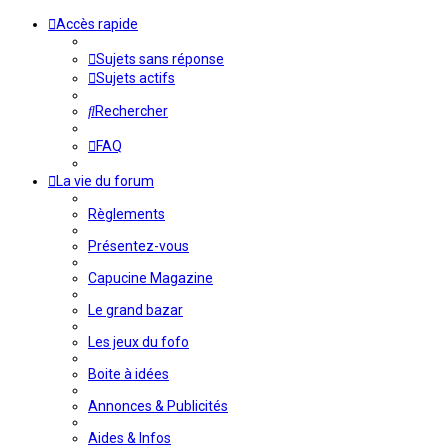
Accès rapide
Sujets sans réponse
Sujets actifs
Rechercher
FAQ
La vie du forum
Règlements
Présentez-vous
Capucine Magazine
Le grand bazar
Les jeux du fofo
Boite à idées
Annonces & Publicités
Aides & Infos