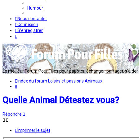
Humour
Nous contacter
Connexion
S’enregistrer
Le meilleur Forum Pour Filles pour papoter, échanger, partager, s'aider en
Index du forum
Loisirs et passions
Animaux
Rechercher
Quelle Animal Détestez vous?
Répondre
Imprimer le sujet