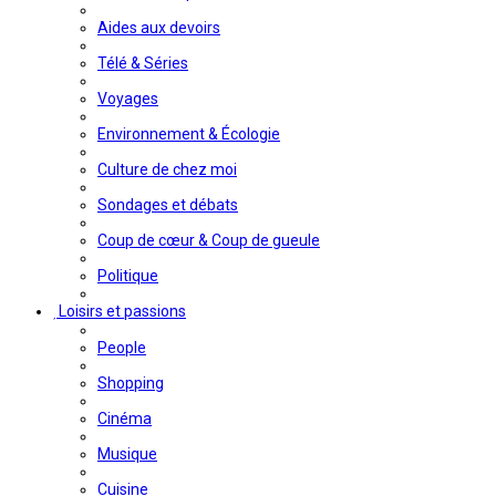
Aides aux devoirs
Télé & Séries
Voyages
Environnement & Écologie
Culture de chez moi
Sondages et débats
Coup de cœur & Coup de gueule
Politique
Loisirs et passions
People
Shopping
Cinéma
Musique
Cuisine