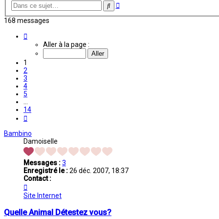
Recherche
Rechercher
avancée
168 messages
Page
1
Aller à la page :
sur
14
1
2
3
4
5
…
14
Suivante
Bambino
Damoiselle
Messages :
3
Enregistré le :
26 déc. 2007, 18:37
Contact :
Contacter
Bambino
Site Internet
Quelle Animal Détestez vous?