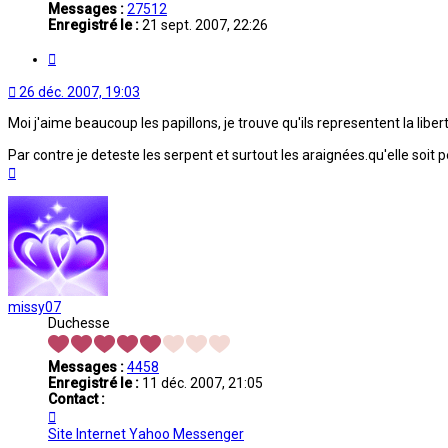
Messages :
27512
Enregistré le :
21 sept. 2007, 22:26
Citation
26 déc. 2007, 19:03
Moi j'aime beaucoup les papillons, je trouve qu'ils representent la liber
Par contre je deteste les serpent et surtout les araignées.qu'elle soit 
Haut
missy07
Duchesse
Messages :
4458
Enregistré le :
11 déc. 2007, 21:05
Contact :
Contacter
missy07
Site Internet
Yahoo Messenger