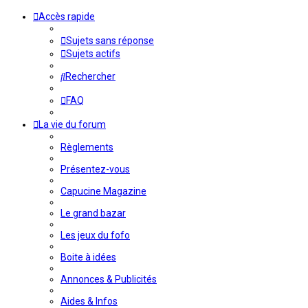
Accès rapide
Sujets sans réponse
Sujets actifs
Rechercher
FAQ
La vie du forum
Règlements
Présentez-vous
Capucine Magazine
Le grand bazar
Les jeux du fofo
Boite à idées
Annonces & Publicités
Aides & Infos