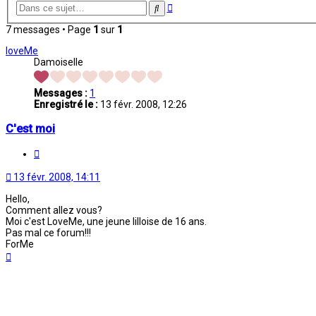
Recherche
Rechercher
avancée
7 messages • Page
1
sur
1
loveMe
Damoiselle
Messages :
1
Enregistré le :
13 févr. 2008, 12:26
C'est moi
Citation
13 févr. 2008, 14:11
Hello,
Comment allez vous?
Moi c'est LoveMe, une jeune lilloise de 16 ans.
Pas mal ce forum!!!
ForMe
Haut