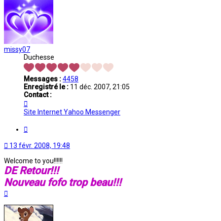
missy07
Duchesse
Messages :
4458
Enregistré le :
11 déc. 2007, 21:05
Contact :
Contacter
missy07
Site Internet
Yahoo Messenger
Citation
13 févr. 2008, 19:48
Welcome to you!!!!!!
DE Retour!!!
Nouveau fofo trop beau!!!
Haut