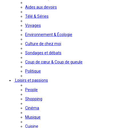
Aides aux devoirs
Télé & Séries
Voyages
Environnement & Écologie
Culture de chez moi
Sondages et débats
Coup de cœur & Coup de gueule
Politique
Loisirs et passions
People
Shopping
Cinéma
Musique
Cuisine