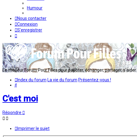
Humour
Nous contacter
Connexion
S’enregistrer
Le meilleur Forum Pour Filles pour papoter, échanger, partager, s'aider en
Index du forum
La vie du forum
Présentez-vous !
Rechercher
C'est moi
Répondre
Imprimer le sujet