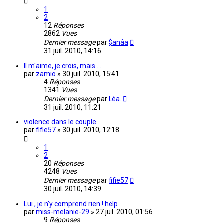
1
2
12
Réponses
2862
Vues
Dernier message
par
$anâa
31 juil. 2010, 14:16
Il m'aime, je crois, mais....
par
zamio
»
30 juil. 2010, 15:41
4
Réponses
1341
Vues
Dernier message
par
Léa.
31 juil. 2010, 11:21
violence dans le couple
par
fifie57
»
30 juil. 2010, 12:18
1
2
20
Réponses
4248
Vues
Dernier message
par
fifie57
30 juil. 2010, 14:39
Lui , je n'y comprend rien ! help
par
miss-melanie-29
»
27 juil. 2010, 01:56
9
Réponses