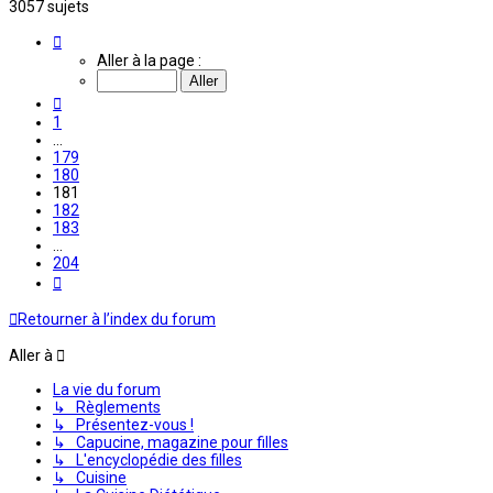
3057 sujets
Page
181
Aller à la page :
sur
204
Précédente
1
…
179
180
181
182
183
…
204
Suivante
Retourner à l’index du forum
Aller à
La vie du forum
↳ Règlements
↳ Présentez-vous !
↳ Capucine, magazine pour filles
↳ L'encyclopédie des filles
↳ Cuisine