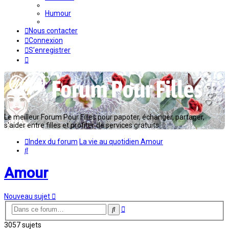
Humour
Nous contacter
Connexion
S’enregistrer
Le meilleur Forum Pour Filles pour papoter, échanger, partager,
s'aider entre filles et profiter de services gratuits...
Index du forum
La vie au quotidien
Amour
Rechercher
Amour
Nouveau sujet
Recherche
Rechercher
avancée
3057 sujets