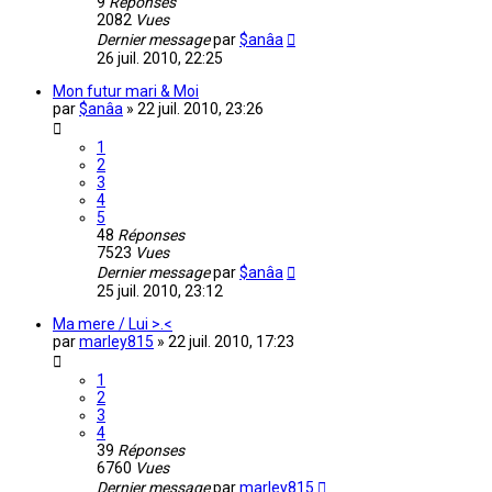
9
Réponses
2082
Vues
Dernier message
par
$anâa
26 juil. 2010, 22:25
Mon futur mari & Moi
par
$anâa
»
22 juil. 2010, 23:26
1
2
3
4
5
48
Réponses
7523
Vues
Dernier message
par
$anâa
25 juil. 2010, 23:12
Ma mere / Lui >.<
par
marley815
»
22 juil. 2010, 17:23
1
2
3
4
39
Réponses
6760
Vues
Dernier message
par
marley815