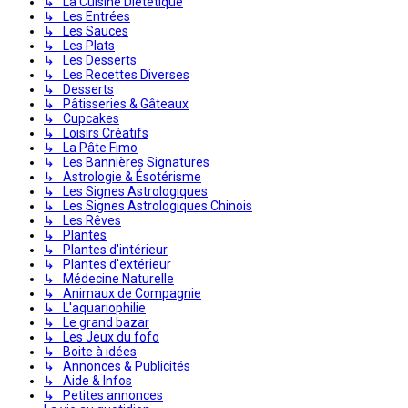
↳ La Cuisine Diététique
↳ Les Entrées
↳ Les Sauces
↳ Les Plats
↳ Les Desserts
↳ Les Recettes Diverses
↳ Desserts
↳ Pâtisseries & Gâteaux
↳ Cupcakes
↳ Loisirs Créatifs
↳ La Pâte Fimo
↳ Les Bannières Signatures
↳ Astrologie & Ésotérisme
↳ Les Signes Astrologiques
↳ Les Signes Astrologiques Chinois
↳ Les Rêves
↳ Plantes
↳ Plantes d'intérieur
↳ Plantes d'extérieur
↳ Médecine Naturelle
↳ Animaux de Compagnie
↳ L'aquariophilie
↳ Le grand bazar
↳ Les Jeux du fofo
↳ Boite à idées
↳ Annonces & Publicités
↳ Aide & Infos
↳ Petites annonces