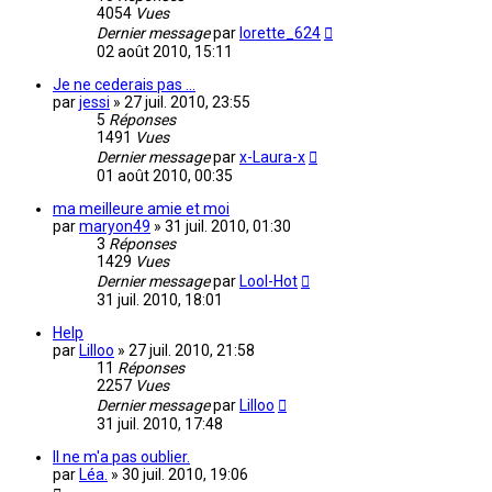
4054
Vues
Dernier message
par
lorette_624
02 août 2010, 15:11
Je ne cederais pas ...
par
jessi
»
27 juil. 2010, 23:55
5
Réponses
1491
Vues
Dernier message
par
x-Laura-x
01 août 2010, 00:35
ma meilleure amie et moi
par
maryon49
»
31 juil. 2010, 01:30
3
Réponses
1429
Vues
Dernier message
par
Lool-Hot
31 juil. 2010, 18:01
Help
par
Lilloo
»
27 juil. 2010, 21:58
11
Réponses
2257
Vues
Dernier message
par
Lilloo
31 juil. 2010, 17:48
Il ne m'a pas oublier.
par
Léa.
»
30 juil. 2010, 19:06