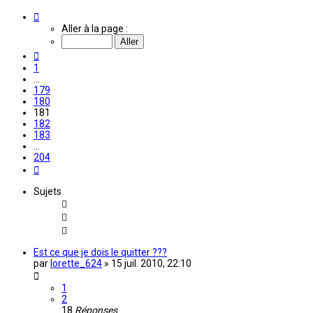
Page
181
Aller à la page :
sur
204
Précédente
1
…
179
180
181
182
183
…
204
Suivante
Sujets
Est ce que je dois le quitter ???
par
lorette_624
»
15 juil. 2010, 22:10
1
2
18
Réponses