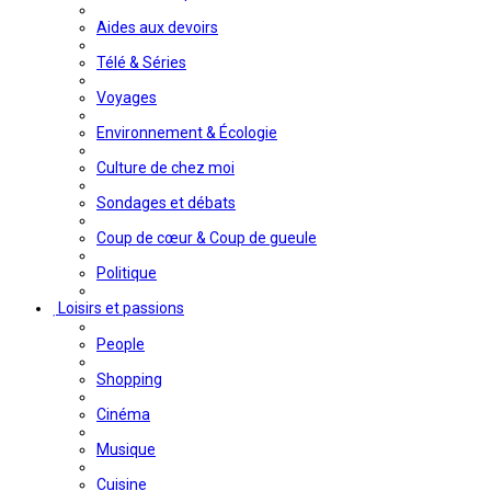
Aides aux devoirs
Télé & Séries
Voyages
Environnement & Écologie
Culture de chez moi
Sondages et débats
Coup de cœur & Coup de gueule
Politique
Loisirs et passions
People
Shopping
Cinéma
Musique
Cuisine