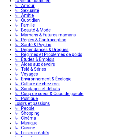
La vie au quotidien
↳ Amour
↳ Sexualité
↳ Amitié
↳ Quotidien
↳ Famille
↳ Beauté & Mode
↳ Mamans & Futures mamans
↳ Règles & Contraception
↳ Santé & Psycho
↳ Dépendances & Drogues
↳ Régimes et Problèmes de poids
↳ Études & Emplois
↳ Aides aux devoirs
↳ Télé & Séries
↳ Voyages
↳ Environnement & Écologie
↳ Culture de chez moi
↳ Sondages et débats
↳ Coup de coeur & Coup de gueule
↳ Politique
Loisirs et passions
↳ People
↳ Shopping
↳ Cinéma
↳ Musique
↳ Cuisine
↳ Loisirs créatifs