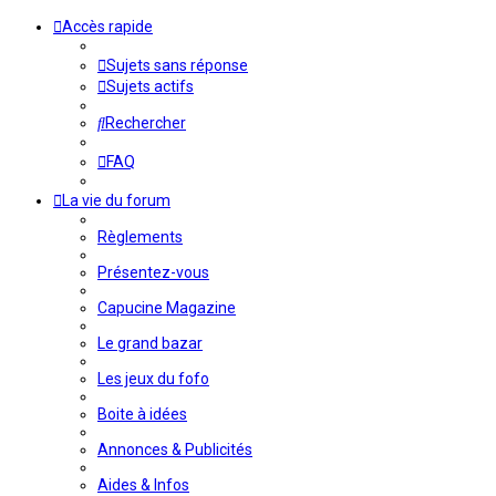
Accès rapide
Sujets sans réponse
Sujets actifs
Rechercher
FAQ
La vie du forum
Règlements
Présentez-vous
Capucine Magazine
Le grand bazar
Les jeux du fofo
Boite à idées
Annonces & Publicités
Aides & Infos