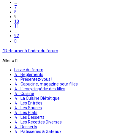
…
7
8
9
10
11
…
92
Suivante
Retourner à l’index du forum
Aller à
La vie du forum
↳ Règlements
↳ Présentez-vous !
↳ Capucine, magazine pour filles
↳ L'encyclopédie des filles
↳ Cuisine
↳ La Cuisine Diététique
↳ Les Entrées
↳ Les Sauces
↳ Les Plats
↳ Les Desserts
↳ Les Recettes Diverses
↳ Desserts
↳ Pâtisseries & Gâteaux