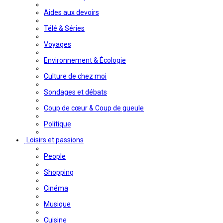
Aides aux devoirs
Télé & Séries
Voyages
Environnement & Écologie
Culture de chez moi
Sondages et débats
Coup de cœur & Coup de gueule
Politique
Loisirs et passions
People
Shopping
Cinéma
Musique
Cuisine