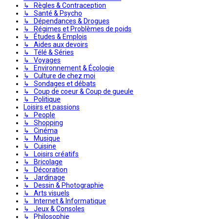
↳ Règles & Contraception
↳ Santé & Psycho
↳ Dépendances & Drogues
↳ Régimes et Problèmes de poids
↳ Études & Emplois
↳ Aides aux devoirs
↳ Télé & Séries
↳ Voyages
↳ Environnement & Écologie
↳ Culture de chez moi
↳ Sondages et débats
↳ Coup de coeur & Coup de gueule
↳ Politique
Loisirs et passions
↳ People
↳ Shopping
↳ Cinéma
↳ Musique
↳ Cuisine
↳ Loisirs créatifs
↳ Bricolage
↳ Décoration
↳ Jardinage
↳ Dessin & Photographie
↳ Arts visuels
↳ Internet & Informatique
↳ Jeux & Consoles
↳ Philosophie