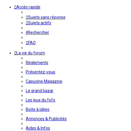
Accès rapide
Sujets sans réponse
Sujets actifs
Rechercher
FAQ
La vie du forum
Règlements
Présentez-vous
Capucine Magazine
Le grand bazar
Les jeux du fofo
Boite à idées
Annonces & Publicités
Aides & Infos