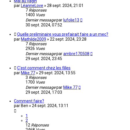
Mal au vagin
par
LéanneLove
»
28 sept. 2024, 21:01
7
Réponses
1400
Vues
Dernier message
par
lufolie13
30 sept. 2024, 07:52
Quelle preliminaire vous prefairait faire a un mec?
par
Mathilde2009
»
22 sept. 2024, 23:28
7
Réponses
2926
Vues
Dernier message
par
ambre170508
29 sept. 2024, 23:45
C'est comment chez les filles
par
Mike.77
»
29 sept. 2024, 13:55
3
Réponses
1700
Vues
Dernier message
par
Mike.77
29 sept. 2024, 17:03
Comment faire?
par
Ben
»
24 sept. 2024, 13:11
1
2
12
Réponses
2468
Vues