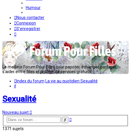
Humour
Nous contacter
Connexion
S’enregistrer
Le meilleur Forum Pour Filles pour papoter, échanger, partager,
s'aider entre filles et profiter de services gratuits...
Index du forum
La vie au quotidien
Sexualité
Rechercher
Sexualité
Nouveau sujet
Recherche
Rechercher
avancée
1371 sujets