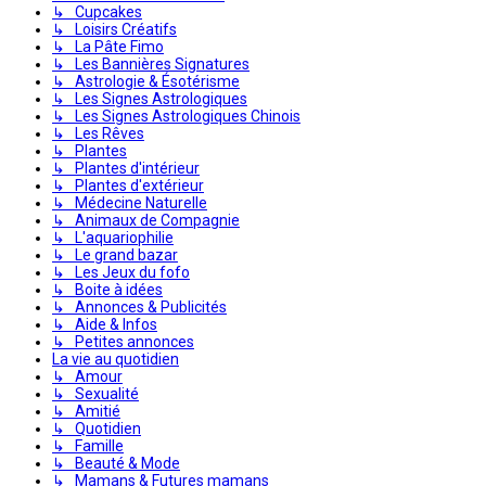
↳ Cupcakes
↳ Loisirs Créatifs
↳ La Pâte Fimo
↳ Les Bannières Signatures
↳ Astrologie & Ésotérisme
↳ Les Signes Astrologiques
↳ Les Signes Astrologiques Chinois
↳ Les Rêves
↳ Plantes
↳ Plantes d'intérieur
↳ Plantes d'extérieur
↳ Médecine Naturelle
↳ Animaux de Compagnie
↳ L'aquariophilie
↳ Le grand bazar
↳ Les Jeux du fofo
↳ Boite à idées
↳ Annonces & Publicités
↳ Aide & Infos
↳ Petites annonces
La vie au quotidien
↳ Amour
↳ Sexualité
↳ Amitié
↳ Quotidien
↳ Famille
↳ Beauté & Mode
↳ Mamans & Futures mamans