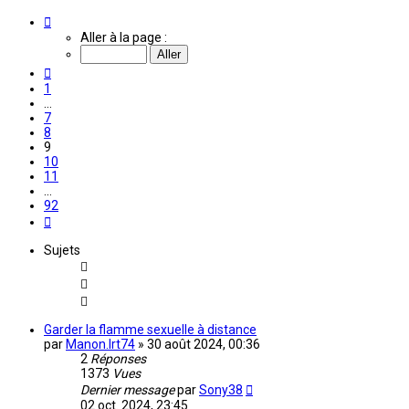
Page
9
Aller à la page :
sur
92
Précédente
1
…
7
8
9
10
11
…
92
Suivante
Sujets
Garder la flamme sexuelle à distance
par
Manon.lrt74
»
30 août 2024, 00:36
2
Réponses
1373
Vues
Dernier message
par
Sony38
02 oct. 2024, 23:45